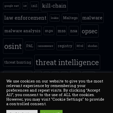
kill-chain
isil
google eart
iot
law enforcement
malware
Maltego
leakix
opsec
malware analysis
mss
nsa
mps
osint
PAL
registry
ransomware
REvil
shodan
threat intelligence
threat hunting
timestomping
tls
yara
tor
VM
vpn
zoomey
We use cookies on our website to give you the most
relevant experience by remembering your
preferences and repeat visits. By clicking “Accept
All”, you consent to the use of ALL the cookies.
However, you may visit "Cookie Settings" to provide
a controlled consent.
prawa autorskie ©CESTamk
counterintelligence.pl
:
Threat
Inteliigence / OSINT / NETSEC / NATSEC
. Motyw: Simple