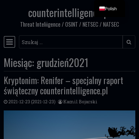
counterintelligence.pl
Polish
Przejdź do treści
Threat Inteliigence / OSINT / NETSEC / NATSEC
Szukaj
Główna nawigacja
Miesiąc:
grudzień2021
Kryptonim: Renifer – specjalny raport
świąteczny counterintelligence.pl
2021-12-23
(2021-12-23)
Kamil Bojarski