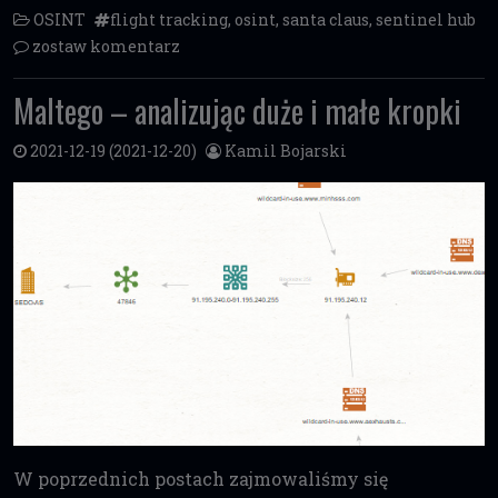
OSINT
flight tracking
,
osint
,
santa claus
,
sentinel hub
zostaw komentarz
Maltego – analizując duże i małe kropki
2021-12-19
(2021-12-20)
Kamil Bojarski
W poprzednich postach zajmowaliśmy się