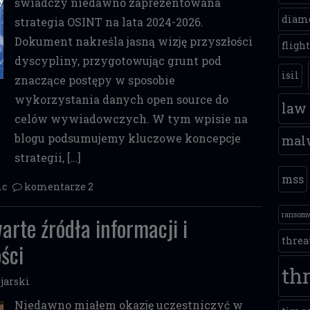
świadczy niedawno zaprezentowana
diam
strategia OSINT na lata 2024-2026.
Dokument nakreśla jasną wizję przyszłości
fligh
dyscypliny, przygotowując grunt pod
isil
znaczące postępy w sposobie
wykorzystania danych open source do
law
celów wywiadowczych. W tym wpisie na
blogu podsumujemy kluczowe koncepcje
mal
strategii, […]
mss
ic
komentarze 2
ransom
rte źródła informacji i
threa
ści
thr
jarski
Niedawno miałem okazję uczestniczyć w