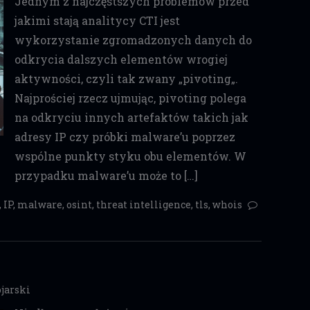
Jednym z najczęstszych problemów przed
jakimi stają analitycy CTI jest
wykorzystanie zgromadzonych danych do
odkrycia dalszych elementów wrogiej
aktywności, czyli tak zwany „pivoting„.
Najprościej rzecz ujmując, pivoting polega
na odkryciu innych artefaktów takich jak
adresy IP czy próbki malware’u poprzez
wspólne punkty styku obu elementów. W
przypadku malware’u może to […]
,
IP
,
malware
,
osint
,
threat intelligence
,
tls
,
whois
jarski