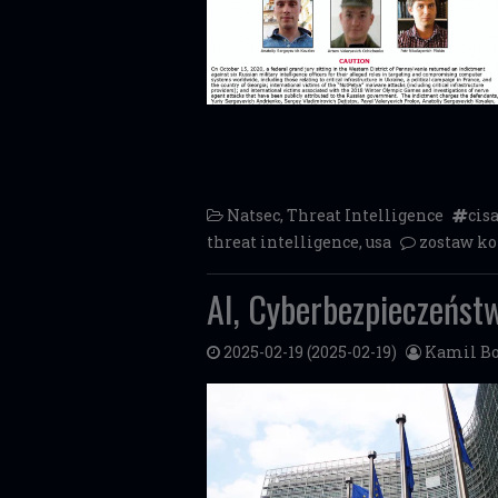
Natsec
,
Threat Intelligence
cis
threat intelligence
,
usa
zostaw k
AI, Cyberbezpieczeńst
2025-02-19
(2025-02-19)
Kamil Bo