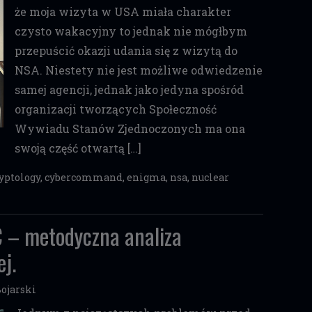
że moja wizyta w USA miała charakter
czysto wakacyjny to jednak nie mógłbym
przepuścić okazji udania się z wizytą do
NSA. Niestety nie jest możliwe odwiedzenie
samej agencji, jednak jako jedyna spośród
organizacji tworzących Społeczność
Wywiadu Stanów Zjednoczonych ma ona
swoją część otwartą […]
yptology
,
cybercommand
,
enigma
,
nsa
,
nuclear
C – metodyczna analiza
ej.
ojarski