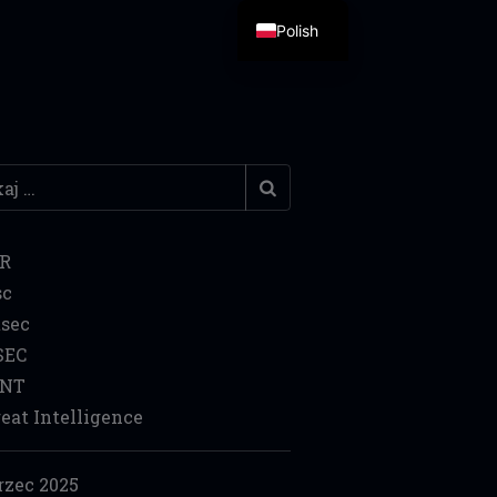
Polish
j
IR
sc
sec
SEC
INT
eat Intelligence
zec 2025