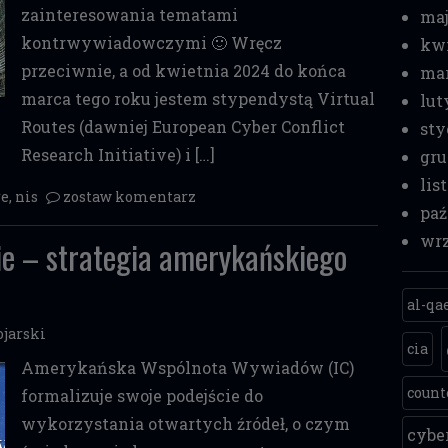
zainteresowania tematami
maj
kontrwywiadowczymi 🙂 Wręcz
kwi
przeciwnie, a od kwietnia 2024 do końca
mar
marca tego roku jestem stypendystą Virtual
lut
Routes (dawniej European Cyber Conflict
sty
Research Initiative) i […]
gru
lis
re
,
nis
zostaw komentarz
paź
wrz
e – strategia amerykańskiego
al-qa
jarski
cia
Amerykańska Wspólnota Wywiadów (IC)
count
formalizuje swoje podejście do
wykorzystania otwartych źródeł, o czym
cyb