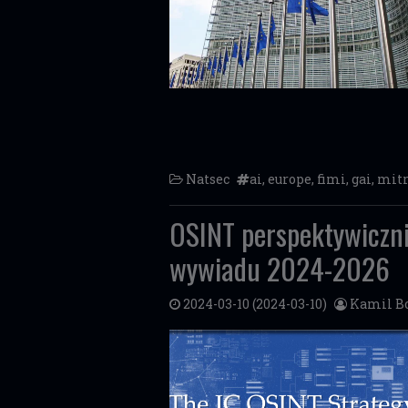
Natsec
ai
,
europe
,
fimi
,
gai
,
mit
OSINT perspektywiczni
wywiadu 2024-2026
2024-03-10
(2024-03-10)
Kamil Bo