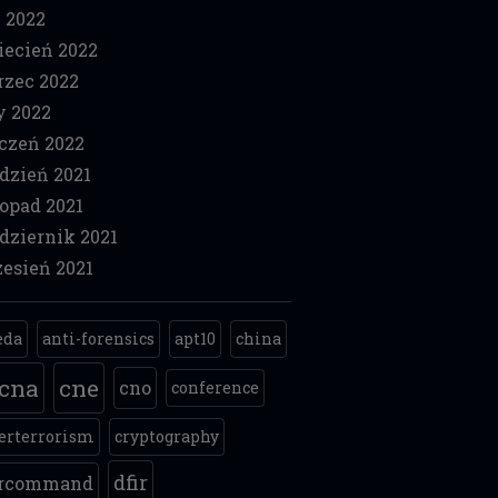
 2022
ecień 2022
zec 2022
y 2022
czeń 2022
dzień 2021
topad 2021
dziernik 2021
esień 2021
eda
anti-forensics
apt10
china
cna
cne
cno
conference
erterrorism
cryptography
dfir
ercommand