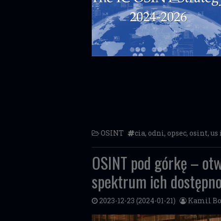
OSINT
cia
,
odni
,
opsec
,
osint
,
us 
OSINT pod górkę – otwa
spektrum ich dostępno
2023-12-23
(2024-01-21)
Kamil Bo