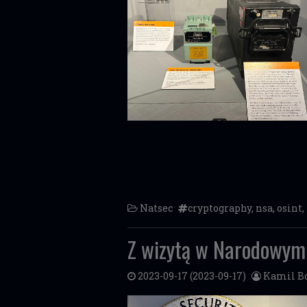
Natsec
cryptography
,
nsa
,
osint
,
Z wizytą w Narodowym
2023-09-17
(2023-09-17)
Kamil Bo