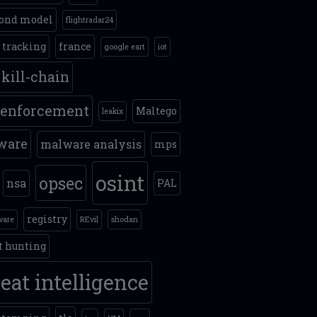
ond model
flightradar24
t tracking
france
google eart
iot
kill-chain
 enforcement
Maltego
leakix
ware
malware analysis
mps
osint
opsec
nsa
PAL
registry
ware
REvil
shodan
t hunting
eat intelligence