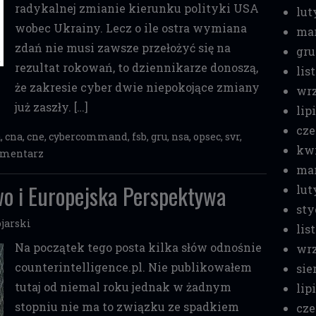
radykalnej zmianie kierunku polityki USA
lut
wobec Ukrainy. Lecz o ile ostra wymiana
mar
zdań nie musi zawsze przełożyć się na
gru
rezultat rokowań, to dziennikarze donoszą,
lis
że zakresie cyber dwie niepokojące zmiany
wrz
już zaszły. […]
lip
cze
a
,
cna
,
cne
,
cybercommand
,
fsb
,
gru
,
nsa
,
opsec
,
svr
,
kwi
omentarz
mar
wo i Europejska Perspektywa
lut
sty
jarski
lis
Na początek tego posta kilka słów odnośnie
wrz
counterintelligence.pl. Nie publikowałem
sie
tutaj od niemal roku jednak w żadnym
lip
stopniu nie ma to związku ze spadkiem
cze