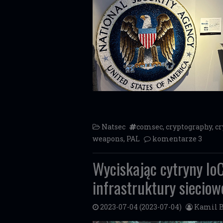
Natsec
comsec
,
cryptography
,
cr
weapons
,
PAL
komentarze 3
Wyciskając cytryny Io
infrastruktury sieciow
2023-07-04
(2023-07-04)
Kamil B