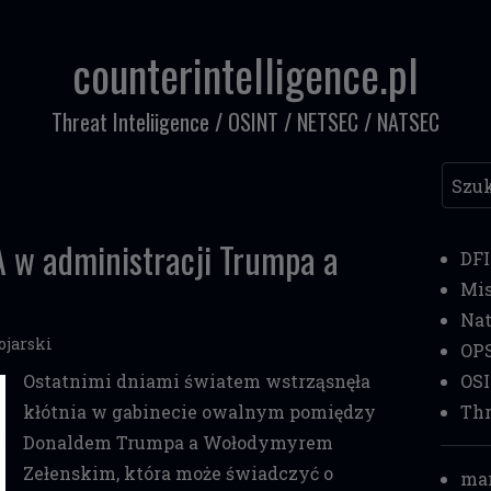
counterintelligence.pl
Threat Inteliigence / OSINT / NETSEC / NATSEC
Szuka
 w administracji Trumpa a
DF
Mi
Nat
ojarski
OP
Ostatnimi dniami światem wstrząsnęła
OS
kłótnia w gabinecie owalnym pomiędzy
Thr
Donaldem Trumpa a Wołodymyrem
Zełenskim, która może świadczyć o
mar