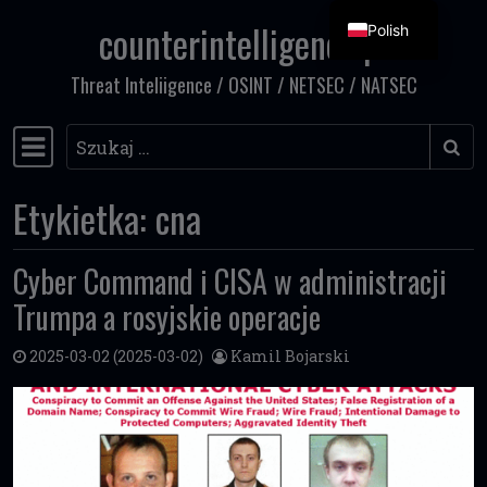
counterintelligence.pl
Polish
Przejdź do treści
Threat Inteliigence / OSINT / NETSEC / NATSEC
Szukaj
Główna nawigacja
Etykietka:
cna
Cyber Command i CISA w administracji
Trumpa a rosyjskie operacje
2025-03-02
(2025-03-02)
Kamil Bojarski