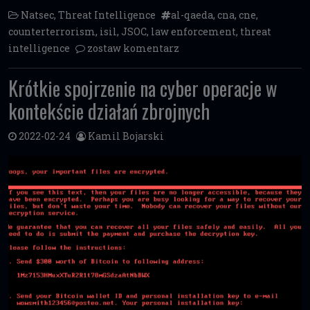
Natsec
,
Threat Intelligence
al-qaeda
,
cna
,
cne
,
counterterrorism
,
isil
,
JSOC
,
law enforcement
,
threat
intelligence
zostaw komentarz
Krótkie spojrzenie na cyber operacje w
kontekście działań zbrojnych
2022-02-24
Kamil Bojarski