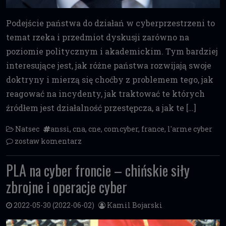
Podejście państwa do działań w cyberprzestrzeni to
temat rzeka i przedmiot dyskusji zarówno na
poziomie politycznym i akademickim. Tym bardziej
interesujące jest, jak różne państwa rozwijają swoje
doktryny i mierzą się choćby z problemem tego, jak
reagować na incydenty, jak traktować te których
źródłem jest działalność przestępcza, a jak te […]
Natsec
anssi
,
cna
,
cne
,
comcyber
,
france
,
l'arme cyber
zostaw komentarz
PLA na cyber froncie – chińskie siły
zbrojne i operacje cyber
2022-05-30
(2022-06-02)
Kamil Bojarski