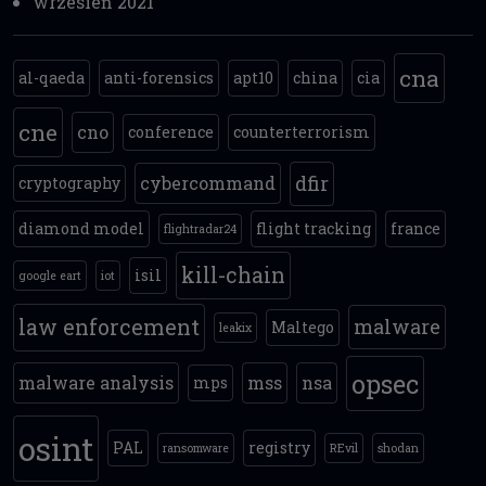
wrzesień 2021
cna
al-qaeda
anti-forensics
apt10
china
cia
cne
cno
conference
counterterrorism
dfir
cybercommand
cryptography
diamond model
flight tracking
france
flightradar24
kill-chain
isil
google eart
iot
law enforcement
malware
Maltego
leakix
opsec
malware analysis
mss
nsa
mps
osint
PAL
registry
ransomware
REvil
shodan