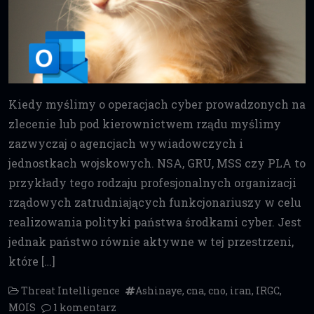
Kiedy myślimy o operacjach cyber prowadzonych na
zlecenie lub pod kierownictwem rządu myślimy
zazwyczaj o agencjach wywiadowczych i
jednostkach wojskowych. NSA, GRU, MSS czy PLA to
przykłady tego rodzaju profesjonalnych organizacji
rządowych zatrudniających funkcjonariuszy w celu
realizowania polityki państwa środkami cyber. Jest
jednak państwo równie aktywne w tej przestrzeni,
które […]
Threat Intelligence
Ashinaye
,
cna
,
cno
,
iran
,
IRGC
,
MOIS
1 komentarz