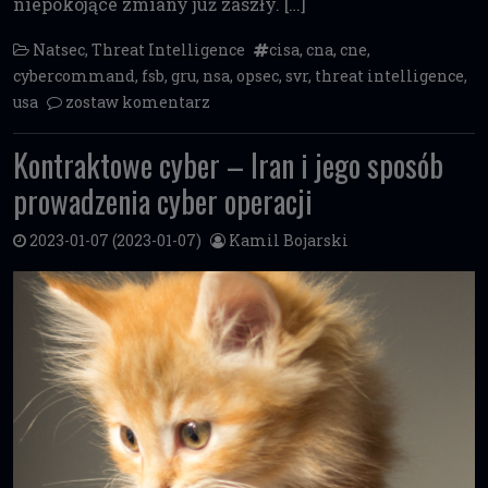
niepokojące zmiany już zaszły. […]
Natsec
,
Threat Intelligence
cisa
,
cna
,
cne
,
cybercommand
,
fsb
,
gru
,
nsa
,
opsec
,
svr
,
threat intelligence
,
usa
zostaw komentarz
Kontraktowe cyber – Iran i jego sposób
prowadzenia cyber operacji
2023-01-07
(2023-01-07)
Kamil Bojarski