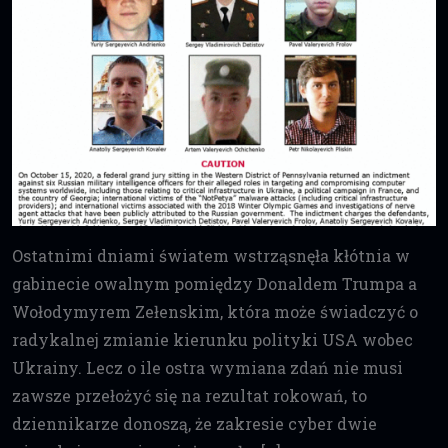
Ostatnimi dniami światem wstrząsnęła kłótnia w
gabinecie owalnym pomiędzy Donaldem Trumpa a
Wołodymyrem Zełenskim, która może świadczyć o
radykalnej zmianie kierunku polityki USA wobec
Ukrainy. Lecz o ile ostra wymiana zdań nie musi
zawsze przełożyć się na rezultat rokowań, to
dziennikarze donoszą, że zakresie cyber dwie