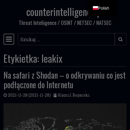
counterintelligence.pl
Polish
Przejdź do treści
Threat Inteliigence / OSINT / NETSEC / NATSEC
Szukaj
Główna nawigacja
Etykietka:
leakix
Na safari z Shodan – o odkrywaniu co jest
podłączone do Internetu
2021-11-28
(2021-11-28)
Kamil Bojarski