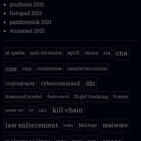
grudzień 2021
listopad 2021
październik 2021
wrzesień 2021
cna
al-qaeda
anti-forensics
apt10
china
cia
cne
cno
conference
counterterrorism
dfir
cybercommand
cryptography
diamond model
flight tracking
france
flightradar24
kill-chain
isil
google eart
iot
law enforcement
malware
Maltego
leakix