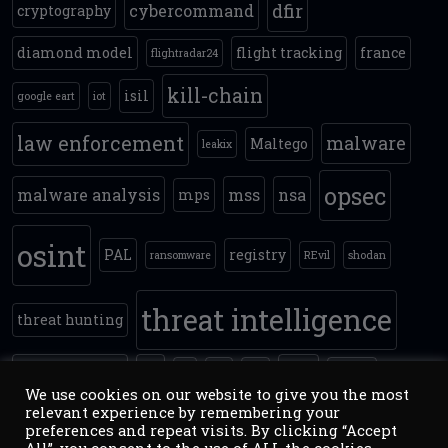
dfir
cybercommand
cryptography
diamond model
flight tracking
france
flightradar24
kill-chain
isil
google eart
iot
law enforcement
malware
Maltego
leakix
opsec
malware analysis
mss
nsa
mps
osint
PAL
registry
ransomware
REvil
shodan
threat intelligence
threat hunting
timestomping
tls
yara
tor
VM
vpn
zoomey
We use cookies on our website to give you the most
relevant experience by remembering your
preferences and repeat visits. By clicking “Accept