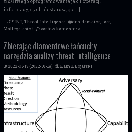
złośliwego oprogramowania jak i operacji
informacyjnych, dostarczając […]
OSINT
,
Threat Intelligence
dns
,
domains
,
iocs
,
Maltego
,
osint
zostaw komentarz
Zbierając diamentowe łańcuchy –
narzędzia analizy threat intelligence
2022-01-18
(2022-01-18)
Kamil Bojarski