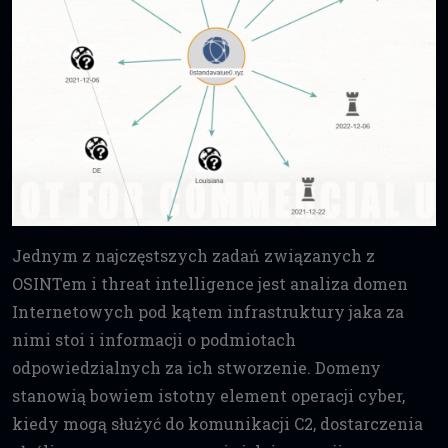
Jednym z najczęstszych zadań związanych z
OSINTem i threat intelligence jest analiza domen
Internetowych pod kątem infrastruktury jaka za
nimi stoi i informacji o podmiotach
odpowiedzialnych za ich stworzenie. Domeny
stanowią bowiem istotny element operacji cyber,
kiedy mogą służyć do komunikacji C2, dostarczenia