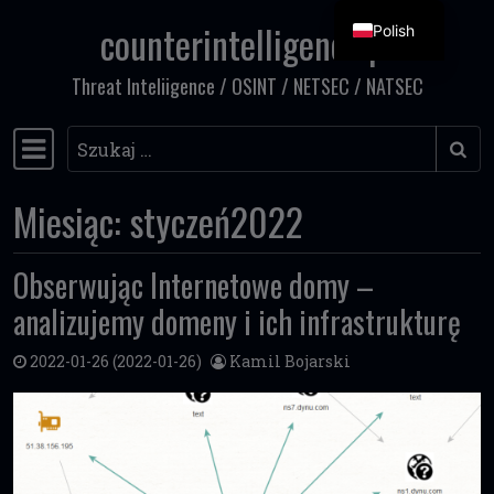
counterintelligence.pl
Polish
Przejdź do treści
Threat Inteliigence / OSINT / NETSEC / NATSEC
Szukaj
Główna nawigacja
Miesiąc:
styczeń2022
Obserwując Internetowe domy –
analizujemy domeny i ich infrastrukturę
2022-01-26
(2022-01-26)
Kamil Bojarski