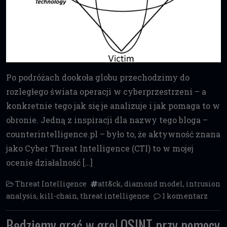
Po podróżach dookoła globu przechodzimy do
rozległego świata operacji w cyberprzestrzeni – a
konkretnie tego jak się je analizuje i jak pomaga to w
obronie. Jedną z inspiracji dla nazwy tego bloga –
counterintelligence.pl – było to, że aktywność znana
jako Cyber Threat Intelligence (CTI) to w mojej
ocenie działalność […]
Threat Intelligence
att&ck
,
diamond model
,
intrusion
analysis
,
kill-chain
,
threat intelligence
1 komentarz
Będziemy grać w grę! OSINT przy pomocy