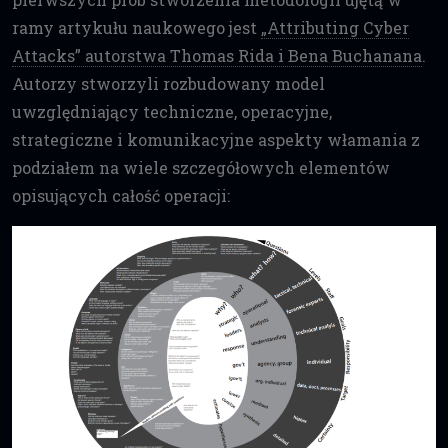
ramy artykułu naukowego jest
„Attributing Cyber
Attacks” autorstwa Thomas Rida i Bena Buchanana
.
Autorzy stworzyli rozbudowany model
uwzględniający techniczne, operacyjne,
strategiczne i komunikacyjne aspekty włamania z
podziałem na wiele szczegółowych elementów
opisujących całość operacji: