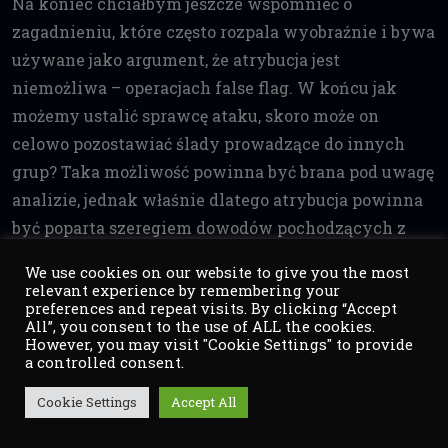
Na koniec chciałbym jeszcze wspomnieć o
zagadnieniu, które często rozpala wyobraźnie i bywa
używane jako argument, że atrybucja jest
niemożliwa – operacjach false flag. W końcu jak
możemy ustalić sprawcę ataku, skoro może on
celowo pozostawiać ślady prowadzące do innych
grup? Taka możliwość powinna być brana pod uwagę
analizie, jednak właśnie dlatego atrybucja powinna
być poparta szeregiem dowodów pochodzących z
różnych źródeł aby możliwie utrudnić zastąpienie
We use cookies on our website to give you the most
wszystkich prawdziwych śladów włamania, tymi
relevant experience by remembering your
preferences and repeat visits. By clicking “Accept
spreparowanymi przez napastnika. Dodatkowo sam
All”, you consent to the use of ALL the cookies.
proces podszywania się pod innego napastnika nie
However, you may visit "Cookie Settings" to provide
a controlled consent.
jest trywialny i poprzez dodatkowe komplikacje,
które wprowadza do operacji może doprowadzić do
Cookie Settings
Accept All
błędów w bezpieczeństwie operacji. Przytoczmy