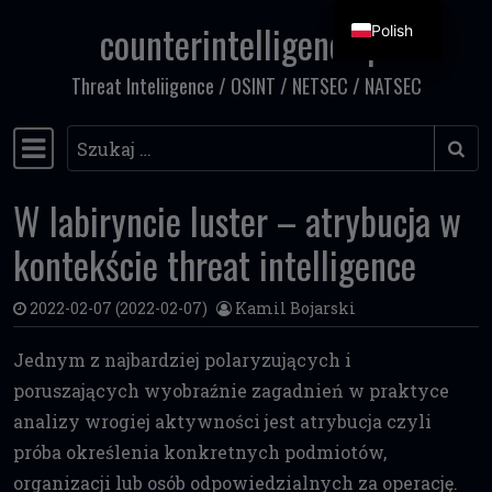
counterintelligence.pl
Polish
Przejdź do treści
Threat Inteliigence / OSINT / NETSEC / NATSEC
Szukaj
Główna nawigacja
W labiryncie luster – atrybucja w
kontekście threat intelligence
2022-02-07
(2022-02-07)
Kamil Bojarski
Jednym z najbardziej polaryzujących i
poruszających wyobraźnie zagadnień w praktyce
analizy wrogiej aktywności jest atrybucja czyli
próba określenia konkretnych podmiotów,
organizacji lub osób odpowiedzialnych za operację.