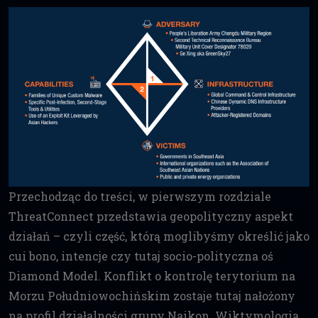
Przechodząc do treści, w pierwszym rozdziale
ThreatConnect przedstawia geopolityczny aspekt
działań – czyli część, którą moglibyśmy określić jako
cui bono, intencje czy tutaj socio-polityczna oś
Diamond Model. Konflikt o kontrolę terytorium na
Morzu Południowochińskim zostaje tutaj nałożony
na profil działalności grupy Naikon. Wiktymologia