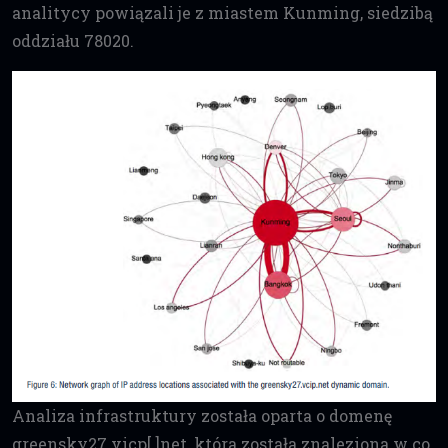
analitycy powiązali je z miastem Kunming, siedzibą
oddziału 78020.
Analiza infrastruktury została oparta o domenę
greensky27.vicp[.]net, która została znaleziona w co