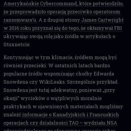
Amerykańskie Cybercommand, które potwierdziło,
że przeprowadziło operację przeciwko operatorom
ransomware’u.
A z drugiej strony
James Cartwright
w 2016 roku przyznał się do tego, że okłamywał FBI
ukrywając swoją rolę jako źródła w artykułach o
Stuxnetcie.
Kontynuując w tym klimacie, źródłem mogą być
również przecieki. W ostatnich latach bardzo
popularne źródło wspominając choćby Edwarda
Snowdena czy WikiLeaks. Szczególnie przykład
Snowdena jest tutaj adekwatny, ponieważ „przy
okazji” wycieków o wątpliwych moralnie
praktykach w ujawnionych materiałach mogliśmy
znaleźć
informacje o Kanadyjskich i Francuskich
operacjach
czy działalności TAO – wydziału NSA
odpowiedzialnego za ofensywne operacje cyber
.