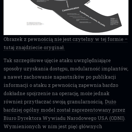
Obrazek z pewn
ością nie jest czytelny w tej formie –
tutaj znajdziecie oryginał.
Tak szczegółowe ujęcie ataku uwzględniające
sposoby uzyskania dostępu, modularność implantów,
a nawet zachowanie napastników po publikacji
informacji o ataku z pewnością zapewnia bardzo
dokładne spojrzenie na operację, może jednak
również przytłaczać swoją granularnością.
Dużo
bardziej ogólny model został zaprezentowany przez
Biuro Dyrektora Wywiadu Narodowego USA (ODNI)
.
Wymienionych w nim jest pięć głównych