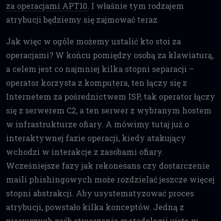
za operacjami APT10
. I właśnie tym rodzajem
atrybucji będziemy się zajmować teraz.
Jak więc w ogóle możemy ustalić kto stoi za
operacjami? W końcu pomiędzy osobą za klawiaturą,
a celem jest co najmniej kilka stopni separacji –
operator korzysta z komputera, ten łączy się z
Internetem za pośrednictwem ISP, tak operator łączy
się z serwerem C2, a ten serwer z wybranym hostem
w infrastrukturze ofiary. A mówimy tutaj już o
interaktywnej fazie operacji, kiedy atakujący
wchodzi w interakcje z zasobami ofiary.
Wcześniejsze fazy jak rekonesans czy dostarczenie
maili phishingowych może rozdzielać jeszcze więcej
stopni abstrakcji. Aby usystematyzować proces
atrybucji, powstało kilka konceptów. Jedną z
pierwszych prób stworzenia metodologii ujętą w