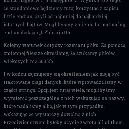
końcu najpierw Z, a następnie M. Wynika to z tego,
że standardowo będziemy tutaj korzystać z zapisu
little endian, czyli od najmniej do najbardziej
istotnych bajtów. Moglibyśmy zmienić format na big
endian dodając „be” do uint16.
Kolejny warunek dotyczy rozmiaru pliku. Za pomocą
zmiennej filesize określamy, że szukamy plików
większych niż 500 kb.
I w końcu zajmujemy się określeniem jak mają być
traktowane ciągi danych, które wprowadziliśmy w
części strings. Opcji jest tutaj wiele, moglibyśmy
wymienić poszczególne z nich wskazując na nazwy,
które nadaliśmy albo, jak w tym przypadku,
wskazując że wystarczy dowolna z nich.
Przeciwieństwem byłoby użycie zwrotu all of them.