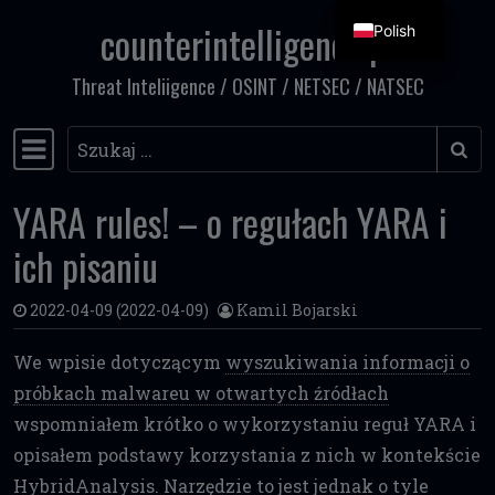
counterintelligence.pl
Polish
Przejdź do treści
Threat Inteliigence / OSINT / NETSEC / NATSEC
Szukaj
Główna nawigacja
YARA rules! – o regułach YARA i
ich pisaniu
2022-04-09
(2022-04-09)
Kamil Bojarski
We wpisie dotyczącym
wyszukiwania informacji o
próbkach malwareu w otwartych źródłach
wspomniałem krótko o wykorzystaniu reguł YARA i
opisałem podstawy korzystania z nich w kontekście
HybridAnalysis
. Narzędzie to jest jednak o tyle