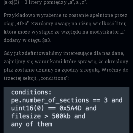
[a-z]{3} – 3 litery pomiędzy „a”, a „z”.
Przykładowo wyrażenie to zostanie spełnione przez
ciąg „4fSa”. Zwróćmy uwagę na różną wielkość liter,
która może wystąpić ze względu na modyfikator „i”
dodany w ciągu $s3.
Gdy już zdefiniowaliśmy interesujące dla nas dane,
zajmijmy się warunkami które sprawią, że określony
plik zostanie uznany za zgodny z regułą. Wróćmy do
trzeciej sekcji, „conditions”: