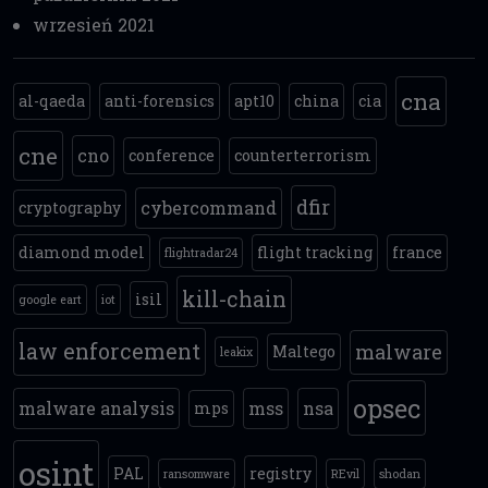
wrzesień 2021
cna
al-qaeda
anti-forensics
apt10
china
cia
cne
cno
conference
counterterrorism
dfir
cybercommand
cryptography
diamond model
flight tracking
france
flightradar24
kill-chain
isil
google eart
iot
law enforcement
malware
Maltego
leakix
opsec
malware analysis
mss
nsa
mps
osint
PAL
registry
ransomware
REvil
shodan