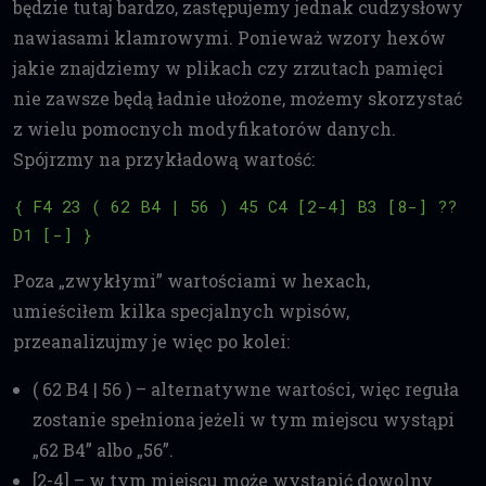
będzie tutaj bardzo, zastępujemy jednak cudzysłowy
nawiasami klamrowymi. Ponieważ wzory hexów
jakie znajdziemy w plikach czy zrzutach pamięci
nie zawsze będą ładnie ułożone, możemy skorzystać
z wielu pomocnych modyfikatorów danych.
Spójrzmy na przykładową wartość:
{ F4 23 ( 62 B4 | 56 ) 45 C4 [2-4] B3 [8-] ?? 
D1 [-] }
Poza „zwykłymi” wartościami w hexach,
umieściłem kilka specjalnych wpisów,
przeanalizujmy je więc po kolei:
( 62 B4 | 56 ) – alternatywne wartości, więc reguła
zostanie spełniona jeżeli w tym miejscu wystąpi
„62 B4” albo „56”.
[2-4] – w tym miejscu może wystąpić dowolny