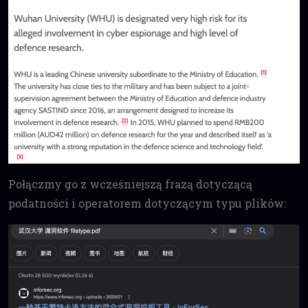
Połączmy go z wcześniejszą frazą dotyczącą
podatności i operatorem dotyczącym typu plików: