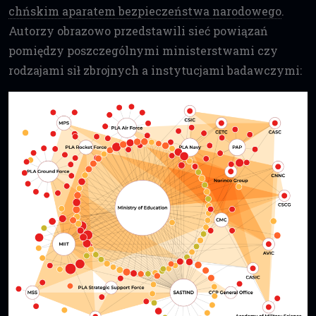
chńskim aparatem bezpieczeństwa narodowego
.
Autorzy obrazowo przedstawili sieć powiązań
pomiędzy poszczególnymi ministerstwami czy
rodzajami sił zbrojnych a instytucjami badawczymi: