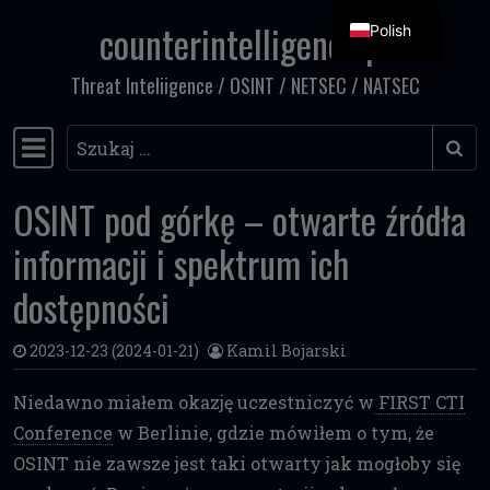
counterintelligence.pl
Polish
Przejdź do treści
Threat Inteliigence / OSINT / NETSEC / NATSEC
Szukaj
Główna nawigacja
OSINT pod górkę – otwarte źródła
informacji i spektrum ich
dostępności
2023-12-23
(2024-01-21)
Kamil Bojarski
Niedawno miałem okazję uczestniczyć w
FIRST CTI
Conference
w Berlinie, gdzie mówiłem o tym, że
OSINT nie zawsze jest taki otwarty jak mogłoby się