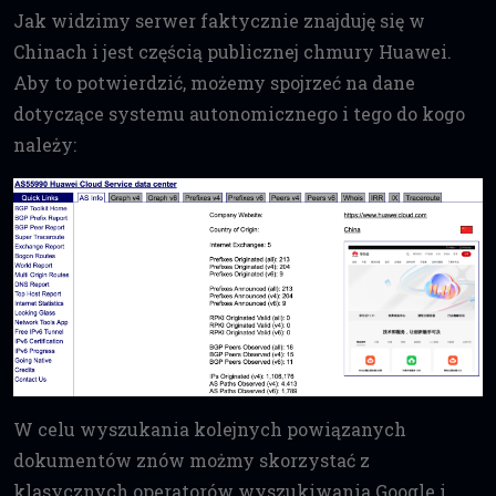
Jak widzimy serwer faktycznie znajduję się w
Chinach i jest częścią publicznej chmury Huawei.
Aby to potwierdzić, możemy spojrzeć na dane
dotyczące systemu autonomicznego i tego do kogo
należy:
W celu wyszukania kolejnych powiązanych
dokumentów znów możmy skorzystać z
klasycznych operatorów wyszukiwania Google i