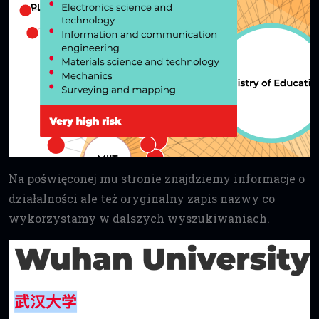
Na poświęconej mu stronie znajdziemy informacje o
działalności ale też oryginalny zapis nazwy co
wykorzystamy w dalszych wyszukiwaniach.