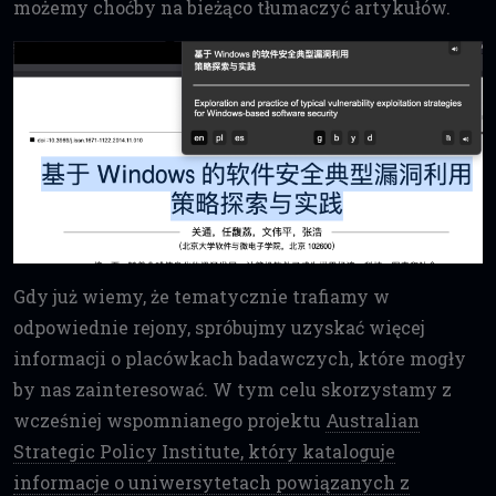
możemy choćby na bieżąco tłumaczyć artykułów.
Gdy już wiemy, że tematycznie trafiamy w
odpowiednie rejony, spróbujmy uzyskać więcej
informacji o placówkach badawczych, które mogły
by nas zainteresować. W tym celu skorzystamy z
wcześniej wspomnianego projektu
Australian
Strategic Policy Institute, który kataloguje
informacje o uniwersytetach powiązanych z