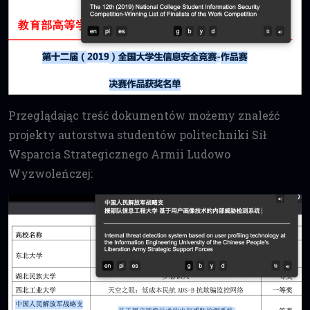
Przeglądając treść dokumentów możemy znaleźć
projekty autorstwa studentów politechniki Sił
Wsparcia Strategicznego Armii Ludowo
Wyzwoleńczej: