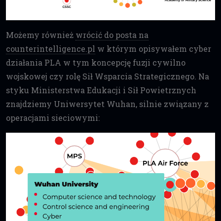
Możemy również
wrócić do posta na
counterintelligence.pl
w którym opisywałem cyber
działania PLA w tym koncepcję fuzji cywilno
wojskowej czy rolę Sił Wsparcia Strategicznego. Na
styku Ministerstwa Edukacji i Sił Powietrznych
znajdziemy Uniwersytet Wuhan, silnie związany z
operacjami sieciowymi: