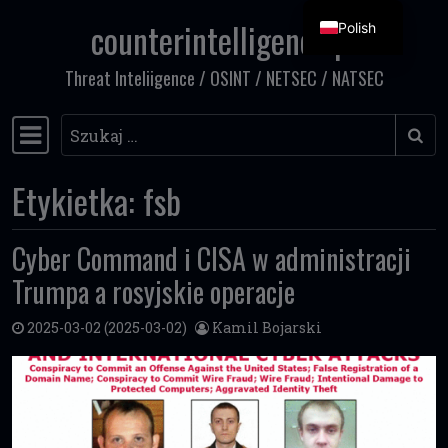
counterintelligence.pl
Polish
Przejdź do treści
Threat Inteliigence / OSINT / NETSEC / NATSEC
Szukaj
Główna nawigacja
Etykietka:
fsb
Cyber Command i CISA w administracji
Trumpa a rosyjskie operacje
2025-03-02
(2025-03-02)
Kamil Bojarski