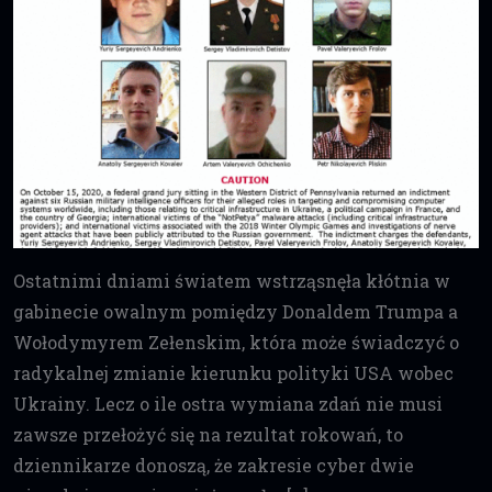
Ostatnimi dniami światem wstrząsnęła kłótnia w
gabinecie owalnym pomiędzy Donaldem Trumpa a
Wołodymyrem Zełenskim, która może świadczyć o
radykalnej zmianie kierunku polityki USA wobec
Ukrainy. Lecz o ile ostra wymiana zdań nie musi
zawsze przełożyć się na rezultat rokowań, to
dziennikarze donoszą, że zakresie cyber dwie