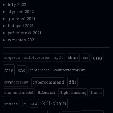
luty 2022
styczeń 2022
grudzień 2021
listopad 2021
październik 2021
wrzesień 2021
cna
al-qaeda
anti-forensics
apt10
china
cia
cne
cno
conference
counterterrorism
dfir
cybercommand
cryptography
diamond model
flight tracking
france
flightradar24
kill-chain
isil
google eart
iot