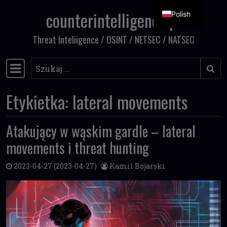
counterintelligence.pl
Polish
Przejdź do treści
Threat Inteliigence / OSINT / NETSEC / NATSEC
Szukaj
Główna nawigacja
Etykietka:
lateral movements
Atakujący w wąskim gardle – lateral
movements i threat hunting
2023-04-27
(2023-04-27)
Kamil Bojarski