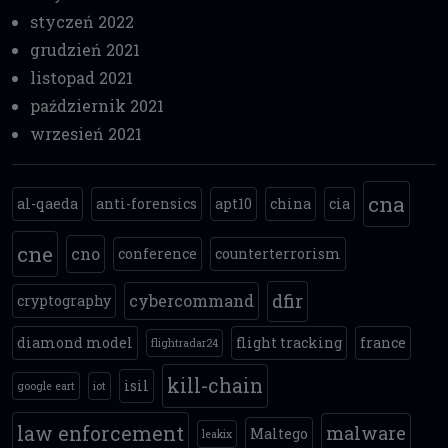
styczeń 2022
grudzień 2021
listopad 2021
październik 2021
wrzesień 2021
cna
al-qaeda
anti-forensics
apt10
china
cia
cne
cno
conference
counterterrorism
dfir
cybercommand
cryptography
diamond model
flight tracking
france
flightradar24
kill-chain
isil
google eart
iot
law enforcement
malware
Maltego
leakix