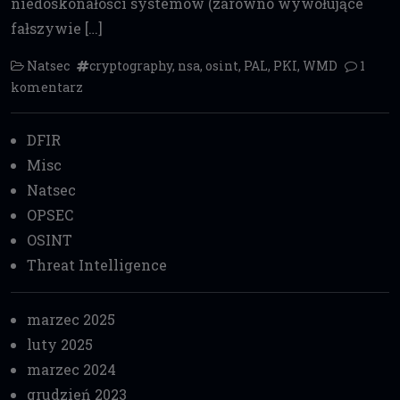
niedoskonałości systemów (zarówno wywołujące
fałszywie […]
Natsec
cryptography
,
nsa
,
osint
,
PAL
,
PKI
,
WMD
1
komentarz
DFIR
Misc
Natsec
OPSEC
OSINT
Threat Intelligence
marzec 2025
luty 2025
marzec 2024
grudzień 2023