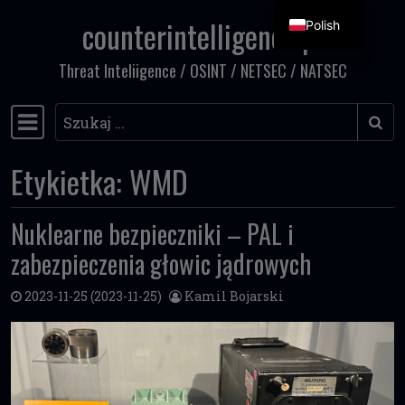
counterintelligence.pl
Polish
Przejdź do treści
Threat Inteliigence / OSINT / NETSEC / NATSEC
Szukaj
Główna nawigacja
Etykietka:
WMD
Nuklearne bezpieczniki – PAL i
zabezpieczenia głowic jądrowych
2023-11-25
(2023-11-25)
Kamil Bojarski