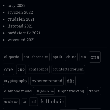
luty 2022
styczeń 2022
grudzień 2021
listopad 2021
październik 2021
wrzesień 2021
cna
al-qaeda
anti-forensics
apt10
china
cia
cne
cno
conference
counterterrorism
dfir
cybercommand
cryptography
diamond model
flight tracking
france
flightradar24
kill-chain
isil
google eart
iot